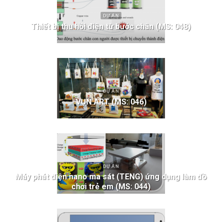
DỰ ÁN
Thiết bị thu hồi điện từ bước chân (MS: 048)
DỰ ÁN
VỤN ART (MS: 046)
DỰ ÁN
Máy phát điện nano ma sát (TENG) ứng dụng làm đồ
chơi trẻ em (MS: 044)