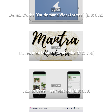
DỰ ÁN
DemanWorks (On-demand Workforces) (MS: 042)
DỰ ÁN
Trà lên men Mantra Kombucha (MS: 040)
DỰ ÁN
Talk to Tree – cây biết nói (MS: 038)