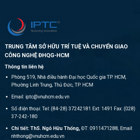
TRUNG TÂM SỞ HỮU TRÍ TUỆ VÀ CHUYỂN GIAO
CÔNG NGHỆ ĐHQG-HCM
Thông tin liên hệ
Phòng 519, Nhà điều hành Đại học Quốc gia TP. HCM,
Phường Linh Trung, Thủ Đức, TP. HCM
Email: iptc@vnuhcm.edu.vn
Số điện thoại: Tel: (84-28) 37242181 Ext: 1491 Fax: (028)
37-242-180
Chi tiết: ThS. Ngô Hữu Thống,
ĐT: 0911471288, Email:
nhthong@vnuhcm.edu.vn