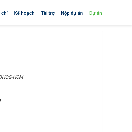
 chí
Kế hoạch
Tài trợ
Nộp dự án
Dự án
n ĐHQG-HCM
M