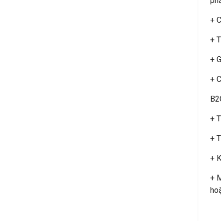
ph
+ C
+ T
+ G
+ C
B2
+ T
+ T
+ K
+ M
hoặ