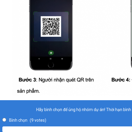
Hãy bình chọn để ủng hộ nhóm dự án! Thời hạn bình
Bình chọn
(9 votes)