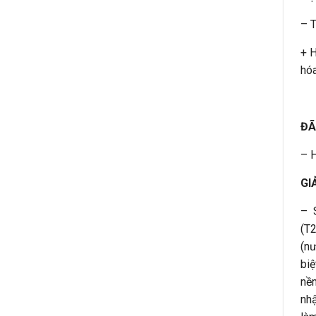
– T
+ H
hóa
ĐÃ
– H
GI
– S
(T2
(nư
biệ
nền
nhậ