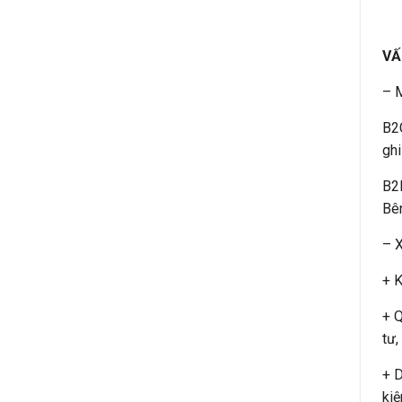
VẤ
– 
B2C
ghi
B2B
Bên
– X
+ K
+ Q
tư,
+ D
kiệ