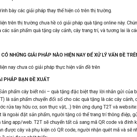
rình bày các giải pháp thay thế hiện có trên thị trường.
iện trên thị trường chưa hề có giải pháp quà tặng online này. Chú
 các sản phẩm quà tặng cây cảnh, cây trang trí, và tương lai là c
 CÓ NHỮNG GIẢI PHÁP NÀO HIỆN NAY ĐỂ XỬ LÝ VẤN ĐỀ TRÊ
iện nay chưa có giải pháp thực hiện vấn đề trên
ẢI PHÁP BẠN ĐỀ XUẤT
ản phẩm cây biết nói – quà tặng đặc biệt thay lời nhắn gửi của 
T) là sản phẩm chuyển đổi số cho các quà tặng là các cây cảnh, câ
ớc rửa tay hữu cơ, son thực vật,…) trên ứng dụng T2T và websit
t là ngoài đặt sản phẩm, người tặng có thể trang trí thông điệp, gử
 tảng app/web. T2T sẽ chuyển tất cả sang mã QR code và đính kè
n được cây và phụ kiện có QR code, người nhận quét mã và sẽ n