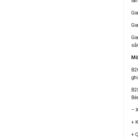
làm
Gia
Gia
Gia
sẵn
Mô
B2C
ghi
B2B
Bên
– X
+ K
+ Q