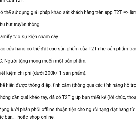
ẩm của T2T.
ó thể sử dụng giải pháp khảo sát khách hàng trên app T2T => là
hu hút truyền thông.
amify tạo sự kiện chăm cây.
ác cửa hàng có thể đặt các sản phẩm của T2T như sản phẩm trang
C: Người tặng mong muốn một sản phẩm:
iết kiệm chi phí (dưới 200k/ 1 sản phẩm).
hể hiện được thông điệp, tình cảm (thông qua các tính năng hỗ trợ
hông cần quá khéo tay, đã có T2T giúp bạn thiết kế (lời chúc, tho
ạng lưới phân phối offline thuận tiện cho người tặng đặt hàng từ
c bán,… hoặc shop online.