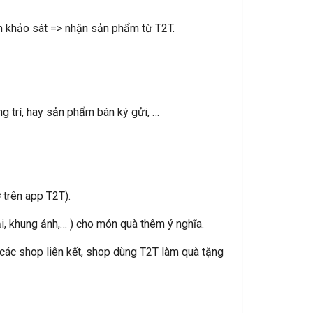
m khảo sát => nhận sản phẩm từ T2T.
 trí, hay sản phẩm bán ký gửi, …
 trên app T2T).
ại, khung ảnh,… ) cho món quà thêm ý nghĩa.
 các shop liên kết, shop dùng T2T làm quà tặng