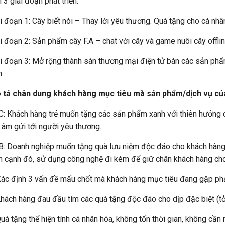
 3 giai đoạn phát triển:
i đoạn 1: Cây biết nói – Thay lời yêu thương. Quà tặng cho cá nh
i đoạn 2: Sản phẩm cây F.A – chat với cây và game nuôi cây offlin
i đoạn 3: Mở rộng thành sàn thương mại điện tử bán các sản phẩm
.
 tả chân dung khách hàng mục tiêu mà sản phẩm/dịch vụ của
: Khách hàng trẻ muốn tặng các sản phẩm xanh với thiên hướng cô
 âm gửi tới người yêu thương.
: Doanh nghiệp muốn tặng quà lưu niệm độc đáo cho khách hàng, ti
 cạnh đó, sử dụng công nghệ đi kèm để giữ chân khách hàng cho
ác định 3 vấn đề mấu chốt mà khách hàng mục tiêu đang gặp phả
hách hàng đau đầu tìm các quà tặng độc đáo cho dịp đặc biệt (tỏ t
uà tặng thể hiện tính cá nhân hóa, không tốn thời gian, không cần