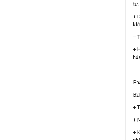
tư,
+ D
kiệ
– T
+ H
hóa
Phâ
B2B
+ T
+ N
+ K