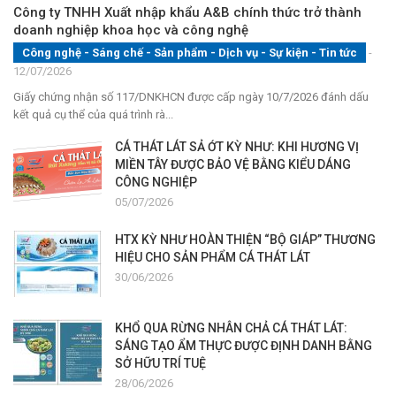
Công ty TNHH Xuất nhập khẩu A&B chính thức trở thành
doanh nghiệp khoa học và công nghệ
Công nghệ - Sáng chế - Sản phẩm
-
Dịch vụ
-
Sự kiện
-
Tin tức
-
12/07/2026
Giấy chứng nhận số 117/DNKHCN được cấp ngày 10/7/2026 đánh dấu
kết quả cụ thể của quá trình rà...
CÁ THÁT LÁT SẢ ỚT KỲ NHƯ: KHI HƯƠNG VỊ
MIỀN TÂY ĐƯỢC BẢO VỆ BẰNG KIỂU DÁNG
CÔNG NGHIỆP
05/07/2026
HTX KỲ NHƯ HOÀN THIỆN “BỘ GIÁP” THƯƠNG
HIỆU CHO SẢN PHẨM CÁ THÁT LÁT
30/06/2026
KHỔ QUA RỪNG NHÂN CHẢ CÁ THÁT LÁT:
SÁNG TẠO ẨM THỰC ĐƯỢC ĐỊNH DANH BẰNG
SỞ HỮU TRÍ TUỆ
28/06/2026