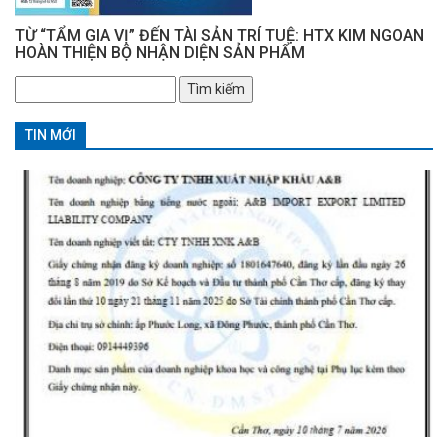
TỪ “TẨM GIA VỊ” ĐẾN TÀI SẢN TRÍ TUỆ: HTX KIM NGOAN
HOÀN THIỆN BỘ NHẬN DIỆN SẢN PHẨM
Tìm
kiếm
cho:
TIN MỚI