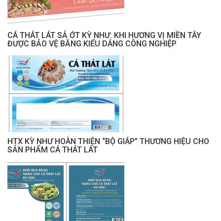
CÁ THÁT LÁT SẢ ỚT KỲ NHƯ: KHI HƯƠNG VỊ MIỀN TÂY
ĐƯỢC BẢO VỆ BẰNG KIỂU DÁNG CÔNG NGHIỆP
HTX KỲ NHƯ HOÀN THIỆN “BỘ GIÁP” THƯƠNG HIỆU CHO
SẢN PHẨM CÁ THÁT LÁT