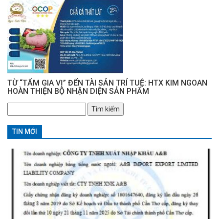
TỪ “TẨM GIA VỊ” ĐẾN TÀI SẢN TRÍ TUỆ: HTX KIM NGOAN
HOÀN THIỆN BỘ NHẬN DIỆN SẢN PHẨM
Tìm
kiếm
cho:
TIN MỚI