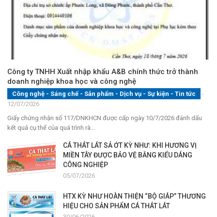
Công ty TNHH Xuất nhập khẩu A&B chính thức trở thành
doanh nghiệp khoa học và công nghệ
Công nghệ - Sáng chế - Sản phẩm
-
Dịch vụ
-
Sự kiện
-
Tin tức
-
12/07/2026
Giấy chứng nhận số 117/DNKHCN được cấp ngày 10/7/2026 đánh dấu
kết quả cụ thể của quá trình rà...
CÁ THÁT LÁT SẢ ỚT KỲ NHƯ: KHI HƯƠNG VỊ
MIỀN TÂY ĐƯỢC BẢO VỆ BẰNG KIỂU DÁNG
CÔNG NGHIỆP
05/07/2026
HTX KỲ NHƯ HOÀN THIỆN “BỘ GIÁP” THƯƠNG
HIỆU CHO SẢN PHẨM CÁ THÁT LÁT
30/06/2026