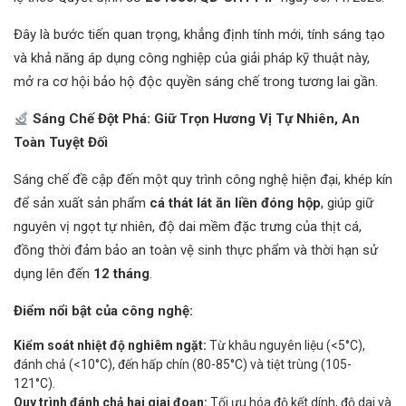
Đây là bước tiến quan trọng, khẳng định tính mới, tính sáng tạo
và khả năng áp dụng công nghiệp của giải pháp kỹ thuật này,
mở ra cơ hội bảo hộ độc quyền sáng chế trong tương lai gần.
Sáng Chế Đột Phá: Giữ Trọn Hương Vị Tự Nhiên, An
Toàn Tuyệt Đối
Sáng chế đề cập đến một quy trình công nghệ hiện đại, khép kín
để sản xuất sản phẩm
cá thát lát ăn liền đóng hộp
, giúp giữ
nguyên vị ngọt tự nhiên, độ dai mềm đặc trưng của thịt cá,
đồng thời đảm bảo an toàn vệ sinh thực phẩm và thời hạn sử
dụng lên đến
12 tháng
.
Điểm nổi bật của công nghệ:
Kiểm soát nhiệt độ nghiêm ngặt:
Từ khâu nguyên liệu (<5°C),
đánh chả (<10°C), đến hấp chín (80-85°C) và tiệt trùng (105-
121°C).
Quy trình đánh chả hai giai đoạn:
Tối ưu hóa độ kết dính, độ dai và