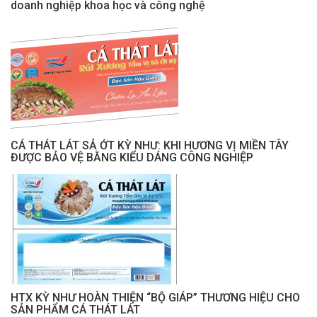
doanh nghiệp khoa học và công nghệ
CÁ THÁT LÁT SẢ ỚT KỲ NHƯ: KHI HƯƠNG VỊ MIỀN TÂY
ĐƯỢC BẢO VỆ BẰNG KIỂU DÁNG CÔNG NGHIỆP
HTX KỲ NHƯ HOÀN THIỆN “BỘ GIÁP” THƯƠNG HIỆU CHO
SẢN PHẨM CÁ THÁT LÁT