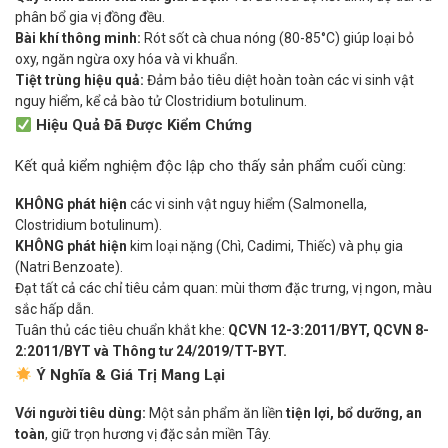
phân bổ gia vị đồng đều.
Bài khí thông minh:
Rót sốt cà chua nóng (80-85°C) giúp loại bỏ
oxy, ngăn ngừa oxy hóa và vi khuẩn.
Tiệt trùng hiệu quả:
Đảm bảo tiêu diệt hoàn toàn các vi sinh vật
nguy hiểm, kể cả bào tử Clostridium botulinum.
Hiệu Quả Đã Được Kiểm Chứng
Kết quả kiểm nghiệm độc lập cho thấy sản phẩm cuối cùng:
KHÔNG phát hiện
các vi sinh vật nguy hiểm (Salmonella,
Clostridium botulinum).
KHÔNG phát hiện
kim loại nặng (Chì, Cadimi, Thiếc) và phụ gia
(Natri Benzoate).
Đạt tất cả các chỉ tiêu cảm quan: mùi thơm đặc trưng, vị ngon, màu
sắc hấp dẫn.
Tuân thủ các tiêu chuẩn khắt khe:
QCVN 12-3:2011/BYT, QCVN 8-
2:2011/BYT và Thông tư 24/2019/TT-BYT.
Ý Nghĩa & Giá Trị Mang Lại
Với người tiêu dùng:
Một sản phẩm ăn liền
tiện lợi, bổ dưỡng, an
toàn
, giữ trọn hương vị đặc sản miền Tây.