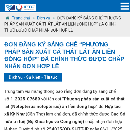
Trang chủ
Dịch vụ
ĐƠN ĐĂNG KÝ SÁNG CHẾ “PHƯƠNG
PHÁP SẢN XUẤT CÁ THÁT LÁT ĂN LIỀN ĐÓNG HỘP” ĐÃ CHÍNH
THỨC ĐƯỢC CHẤP NHẬN ĐƠN HỢP LỆ
ĐƠN ĐĂNG KÝ SÁNG CHẾ “PHƯƠNG
PHÁP SẢN XUẤT CÁ THÁT LÁT ĂN LIỀN
ĐÓNG HỘP” ĐÃ CHÍNH THỨC ĐƯỢC CHẤP
NHẬN ĐƠN HỢP LỆ
Dịch vụ
-
Sự kiện
-
Tin tức
Trung tâm vui mừng thông báo rằng đơn đăng ký sáng chế
số
1-2025-07689
với tên gọi
“Phương pháp sản xuất cá thát
lát (Notopterus notopterus) ăn liền đóng hộp”
do
Hợp tác
xã Kỳ Như
(Cần Thơ) làm chủ đơn, đã chính thức được
Cục Sở
hữu trí tuệ (Bộ Khoa học và Công nghệ)
chấp nhận đơn hợp
lệ theo Quyết định số
254035/QĐ-SHTT-IP
ngày 06/11/2025.