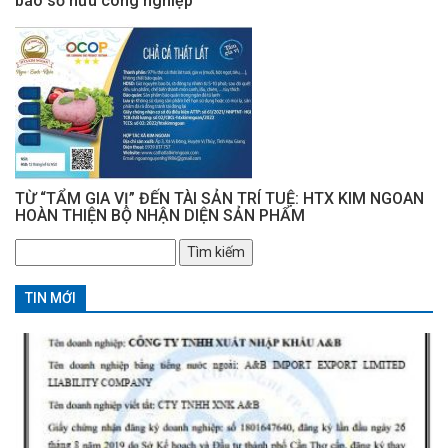
báo sở hữu công nghiệp
TỪ “TẨM GIA VỊ” ĐẾN TÀI SẢN TRÍ TUỆ: HTX KIM NGOAN
HOÀN THIỆN BỘ NHẬN DIỆN SẢN PHẨM
Tìm
kiếm
cho:
TIN MỚI