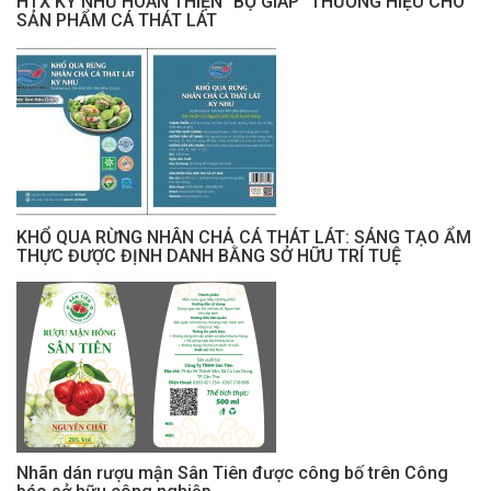
HTX KỲ NHƯ HOÀN THIỆN “BỘ GIÁP” THƯƠNG HIỆU CHO
SẢN PHẨM CÁ THÁT LÁT
KHỔ QUA RỪNG NHÂN CHẢ CÁ THÁT LÁT: SÁNG TẠO ẨM
THỰC ĐƯỢC ĐỊNH DANH BẰNG SỞ HỮU TRÍ TUỆ
Nhãn dán rượu mận Sân Tiên được công bố trên Công