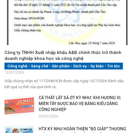
Công ty TNHH Xuất nhập khẩu A&B chính thức trở thành
doanh nghiệp khoa học và công nghệ
Công nghệ - Sáng chế - Sản phẩm
-
Dịch vụ
-
Sự kiện
-
Tin tức
-
12/07/2026
Giấy chứng nhận số 117/DNKHCN được cấp ngày 10/7/2026 đánh dấu
kết quả cụ thể của quá trình rà...
CÁ THÁT LÁT SẢ ỚT KỲ NHƯ: KHI HƯƠNG VỊ
MIỀN TÂY ĐƯỢC BẢO VỆ BẰNG KIỂU DÁNG
CÔNG NGHIỆP
05/07/2026
HTX KỲ NHƯ HOÀN THIỆN “BỘ GIÁP” THƯƠNG