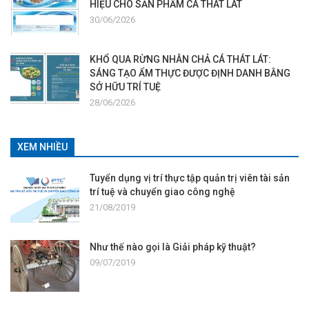
HIỆU CHO SẢN PHẨM CÁ THÁT LÁT
30/06/2026
KHỔ QUA RỪNG NHÂN CHẢ CÁ THÁT LÁT:
SÁNG TẠO ẨM THỰC ĐƯỢC ĐỊNH DANH BẰNG
SỞ HỮU TRÍ TUỆ
28/06/2026
XEM NHIỀU
Tuyển dụng vị trí thực tập quản trị viên tài sản
trí tuệ và chuyển giao công nghệ
21/08/2019
Như thế nào gọi là Giải pháp kỹ thuật?
09/07/2019