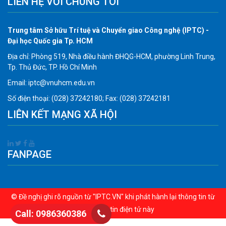
LIÊN HỆ VỚI CHÚNG TÔI
Trung tâm Sở hữu Trí tuệ và Chuyển giao Công nghệ (IPTC) -
Đại học Quốc gia Tp. HCM
Địa chỉ: Phòng 519, Nhà điều hành ĐHQG-HCM, phường Linh Trung,
Tp. Thủ Đức, TP. Hồ Chí Minh
Email: iptc@vnuhcm.edu.vn
Số điện thoại: (028) 37242180; Fax: (028) 37242181
LIÊN KẾT MẠNG XÃ HỘI
FANPAGE
© Đề nghị ghi rõ nguồn từ "IPTC.VN" khi phát hành lại thông tin từ
Cổng thông tin điện tử này
Call: 0986360386