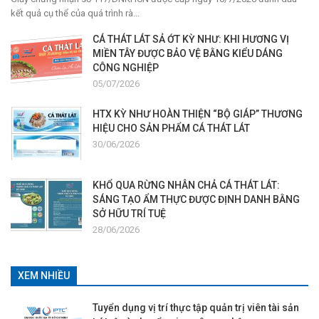
kết quả cụ thể của quá trình rà...
CÁ THÁT LÁT SẢ ỚT KỲ NHƯ: KHI HƯƠNG VỊ
MIỀN TÂY ĐƯỢC BẢO VỆ BẰNG KIỂU DÁNG
CÔNG NGHIỆP
05/07/2026
HTX KỲ NHƯ HOÀN THIỆN “BỘ GIÁP” THƯƠNG
HIỆU CHO SẢN PHẨM CÁ THÁT LÁT
30/06/2026
KHỔ QUA RỪNG NHÂN CHẢ CÁ THÁT LÁT:
SÁNG TẠO ẨM THỰC ĐƯỢC ĐỊNH DANH BẰNG
SỞ HỮU TRÍ TUỆ
28/06/2026
XEM NHIỀU
Tuyển dụng vị trí thực tập quản trị viên tài sản