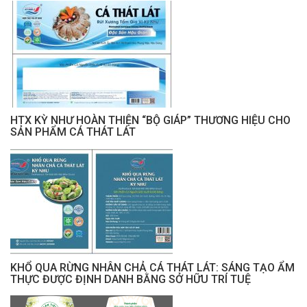
HTX KỲ NHƯ HOÀN THIỆN “BỘ GIÁP” THƯƠNG HIỆU CHO
SẢN PHẨM CÁ THÁT LÁT
KHỔ QUA RỪNG NHÂN CHẢ CÁ THÁT LÁT: SÁNG TẠO ẨM
THỰC ĐƯỢC ĐỊNH DANH BẰNG SỞ HỮU TRÍ TUỆ