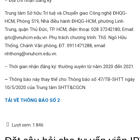
– Địa chỉ nhận đăng ký:
Trung tâm Sở hữu Trí tuệ và Chuyển giao Công nghệ ĐHQG-
HCM, Phòng 519, Nhà điều hành ĐHQG-HCM, phường Linh
Trung, quận Thủ Đức, TP. HCM, điện thoại: 028 37242180; Email:
iptc@vnuhcm.edu.vn. Phụ trách chương trình: ThS. Ngô Hữu
Thống, Chánh Văn phòng, ĐT: 0911471288, email:
nhthong@vnuhcm.edu.vn.
– Thời gian nhận đăng ký: thường xuyên từ năm 2020 đến 2021.
–
Thông báo này thay thế cho Thông báo số 47/TB-SHTT ngày
10/5/2020 của Trung tâm SHTT&CGCN.
TẢI VỀ THÔNG BÁO SỐ 2
Lượt xem:
1.846