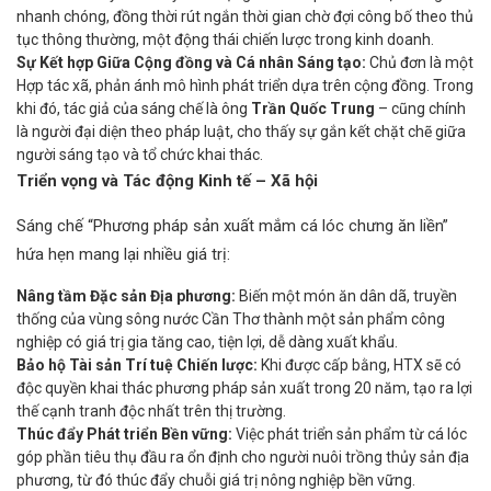
nhanh chóng, đồng thời rút ngắn thời gian chờ đợi công bố theo thủ
tục thông thường, một động thái chiến lược trong kinh doanh.
Sự Kết hợp Giữa Cộng đồng và Cá nhân Sáng tạo:
Chủ đơn là một
Hợp tác xã, phản ánh mô hình phát triển dựa trên cộng đồng. Trong
khi đó, tác giả của sáng chế là ông
Trần Quốc Trung
– cũng chính
là người đại diện theo pháp luật, cho thấy sự gắn kết chặt chẽ giữa
người sáng tạo và tổ chức khai thác.
Triển vọng và Tác động Kinh tế – Xã hội
Sáng chế “Phương pháp sản xuất mắm cá lóc chưng ăn liền”
hứa hẹn mang lại nhiều giá trị:
Nâng tầm Đặc sản Địa phương:
Biến một món ăn dân dã, truyền
thống của vùng sông nước Cần Thơ thành một sản phẩm công
nghiệp có giá trị gia tăng cao, tiện lợi, dễ dàng xuất khẩu.
Bảo hộ Tài sản Trí tuệ Chiến lược:
Khi được cấp bằng, HTX sẽ có
độc quyền khai thác phương pháp sản xuất trong 20 năm, tạo ra lợi
thế cạnh tranh độc nhất trên thị trường.
Thúc đẩy Phát triển Bền vững:
Việc phát triển sản phẩm từ cá lóc
góp phần tiêu thụ đầu ra ổn định cho người nuôi trồng thủy sản địa
phương, từ đó thúc đẩy chuỗi giá trị nông nghiệp bền vững.