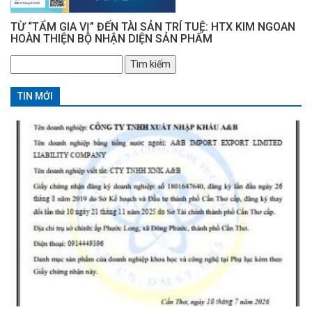
TỪ “TẨM GIA VỊ” ĐẾN TÀI SẢN TRÍ TUỆ: HTX KIM NGOAN
HOÀN THIỆN BỘ NHẬN DIỆN SẢN PHẨM
Tìm
kiếm
cho:
TIN MỚI