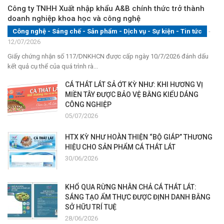
Công ty TNHH Xuất nhập khẩu A&B chính thức trở thành
doanh nghiệp khoa học và công nghệ
Công nghệ - Sáng chế - Sản phẩm
-
Dịch vụ
-
Sự kiện
-
Tin tức
-
12/07/2026
Giấy chứng nhận số 117/DNKHCN được cấp ngày 10/7/2026 đánh dấu
kết quả cụ thể của quá trình rà...
CÁ THÁT LÁT SẢ ỚT KỲ NHƯ: KHI HƯƠNG VỊ
MIỀN TÂY ĐƯỢC BẢO VỆ BẰNG KIỂU DÁNG
CÔNG NGHIỆP
05/07/2026
HTX KỲ NHƯ HOÀN THIỆN “BỘ GIÁP” THƯƠNG
HIỆU CHO SẢN PHẨM CÁ THÁT LÁT
30/06/2026
KHỔ QUA RỪNG NHÂN CHẢ CÁ THÁT LÁT:
SÁNG TẠO ẨM THỰC ĐƯỢC ĐỊNH DANH BẰNG
SỞ HỮU TRÍ TUỆ
28/06/2026