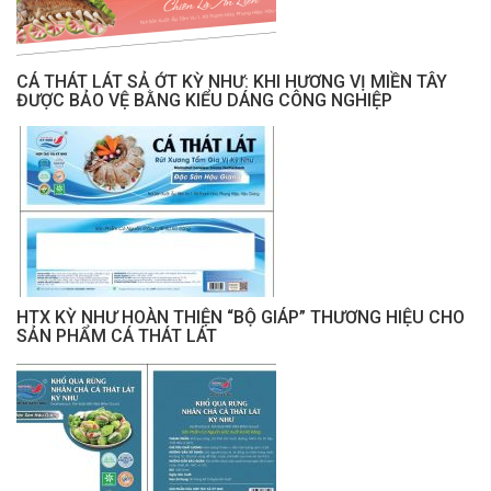
CÁ THÁT LÁT SẢ ỚT KỲ NHƯ: KHI HƯƠNG VỊ MIỀN TÂY
ĐƯỢC BẢO VỆ BẰNG KIỂU DÁNG CÔNG NGHIỆP
HTX KỲ NHƯ HOÀN THIỆN “BỘ GIÁP” THƯƠNG HIỆU CHO
SẢN PHẨM CÁ THÁT LÁT