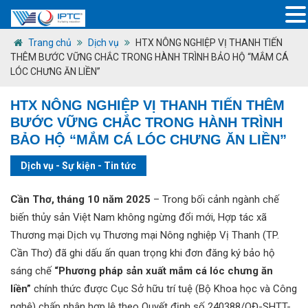
Trang chủ
Dịch vụ
HTX NÔNG NGHIỆP VỊ THANH TIẾN
THÊM BƯỚC VỮNG CHẮC TRONG HÀNH TRÌNH BẢO HỘ “MẮM CÁ
LÓC CHƯNG ĂN LIỀN”
HTX NÔNG NGHIỆP VỊ THANH TIẾN THÊM
BƯỚC VỮNG CHẮC TRONG HÀNH TRÌNH
BẢO HỘ “MẮM CÁ LÓC CHƯNG ĂN LIỀN”
Dịch vụ
-
Sự kiện
-
Tin tức
Cần Thơ, tháng 10 năm 2025
– Trong bối cảnh ngành chế
biến thủy sản Việt Nam không ngừng đổi mới, Hợp tác xã
Thương mại Dịch vụ Thương mại Nông nghiệp Vị Thanh (TP.
Cần Thơ) đã ghi dấu ấn quan trọng khi đơn đăng ký bảo hộ
sáng chế
“Phương pháp sản xuất mắm cá lóc chưng ăn
liền”
chính thức được Cục Sở hữu trí tuệ (Bộ Khoa học và Công
nghệ) chấp nhận hợp lệ theo Quyết định số 240388/QĐ-SHTT-