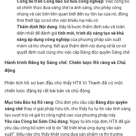
Công bố trên Công báo Sở hữu công nghiệp:
Việc công bố
sẽ chính thức đưa sáng chế ra ánh sáng, cho phép công
chúng và các bên liên quan biết đến sự tồn tại của nó, đồng
thời thiết lập cơ sở cho việc khiếu nại nếu có.
Thẩm định Nội dung:
Đây là bước thẩm định sâu và toàn
diện nhất để đánh giá
tính mới, trình độ sáng tạo và khả
năng áp dụng công nghiệp
của phương pháp sản xuất
mắm cá lóc chưng. Kết quả thẩm định nội dung sẽ là cơ sở
quyết định cuối cùng cho việc cấp Bằng độc quyền Sáng chế.
Hành trình Đăng ký Sáng chế: Chiến lược Rõ ràng và Chủ
động
Phân tích hồ sơ ban đầu cho thấy HTX Vị Thanh đã có một
chiến lược đăng ký rất bài bản và chủ động:
Mục tiêu Bảo hộ Rõ ràng:
Chủ đơn yêu cầu cấp
Bằng độc quyền
sáng chế
thay vì giải pháp hữu ích, cho thấy họ tự tin vào tính sáng
tạo vượt trội và giá trị công nghệ cao của phương pháp này.
Yêu cầu Công bố Sớm Chủ động:
Ngay từ khi nộp đơn, HTX đã gửi
yêu cầu công bố sớm với lý do “để triển khai ứng dụng vào sản
xuất”. Điều này cho thấy khát vọng đưa sản phẩm ra thị trường