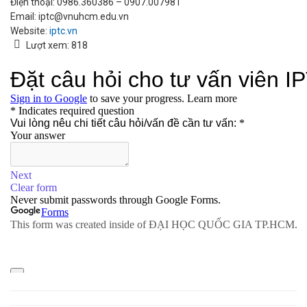
Điện thoại: 0986.360386 – 0907.007981
Email: iptc@vnuhcm.edu.vn
Website:
iptc.vn
Lượt xem:
818