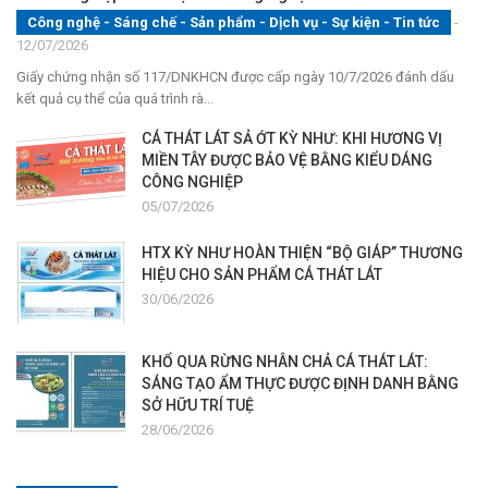
Công nghệ - Sáng chế - Sản phẩm
-
Dịch vụ
-
Sự kiện
-
Tin tức
-
12/07/2026
Giấy chứng nhận số 117/DNKHCN được cấp ngày 10/7/2026 đánh dấu
kết quả cụ thể của quá trình rà...
CÁ THÁT LÁT SẢ ỚT KỲ NHƯ: KHI HƯƠNG VỊ
MIỀN TÂY ĐƯỢC BẢO VỆ BẰNG KIỂU DÁNG
CÔNG NGHIỆP
05/07/2026
HTX KỲ NHƯ HOÀN THIỆN “BỘ GIÁP” THƯƠNG
HIỆU CHO SẢN PHẨM CÁ THÁT LÁT
30/06/2026
KHỔ QUA RỪNG NHÂN CHẢ CÁ THÁT LÁT:
SÁNG TẠO ẨM THỰC ĐƯỢC ĐỊNH DANH BẰNG
SỞ HỮU TRÍ TUỆ
28/06/2026