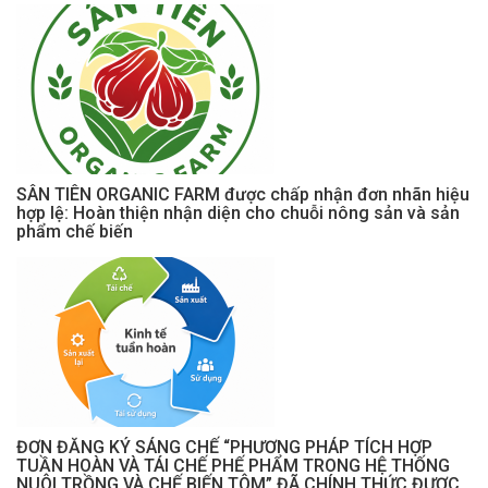
SÂN TIÊN ORGANIC FARM được chấp nhận đơn nhãn hiệu
hợp lệ: Hoàn thiện nhận diện cho chuỗi nông sản và sản
phẩm chế biến
ĐƠN ĐĂNG KÝ SÁNG CHẾ “PHƯƠNG PHÁP TÍCH HỢP
TUẦN HOÀN VÀ TÁI CHẾ PHẾ PHẨM TRONG HỆ THỐNG
NUÔI TRỒNG VÀ CHẾ BIẾN TÔM” ĐÃ CHÍNH THỨC ĐƯỢC