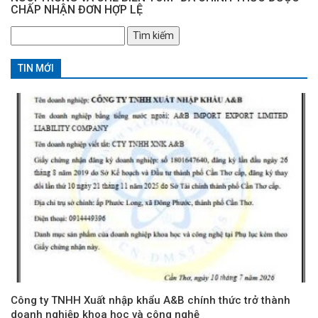
CHẤP NHẬN ĐƠN HỢP LỆ
Tìm
kiếm
cho:
TIN MỚI
Công ty TNHH Xuất nhập khẩu A&B chính thức trở thành
doanh nghiệp khoa học và công nghệ