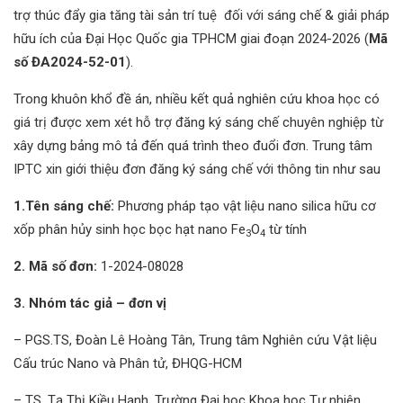
trợ thúc đẩy gia tăng tài sản trí tuệ đối với sáng chế & giải pháp
hữu ích của Đại Học Quốc gia TPHCM giai đoạn 2024-2026 (
Mã
số ĐA2024-52-01
).
Trong khuôn khổ đề án, nhiều kết quả nghiên cứu khoa học có
giá trị được xem xét hỗ trợ đăng ký sáng chế chuyên nghiệp từ
xây dựng bảng mô tả đến quá trình theo đuổi đơn. Trung tâm
IPTC xin giới thiệu đơn đăng ký sáng chế với thông tin như sau
1.Tên sáng chế:
Phương pháp tạo vật liệu nano silica hữu cơ
xốp phân hủy sinh học bọc hạt nano Fe
O
từ tính
3
4
2. Mã số đơn:
1-2024-08028
3. Nhóm tác giả – đơn vị
– PGS.TS, Đoàn Lê Hoàng Tân, Trung tâm Nghiên cứu Vật liệu
Cấu trúc Nano và Phân tử, ĐHQG-HCM
– TS. Tạ Thị Kiều Hạnh, Trường Đại học Khoa học Tự nhiên,