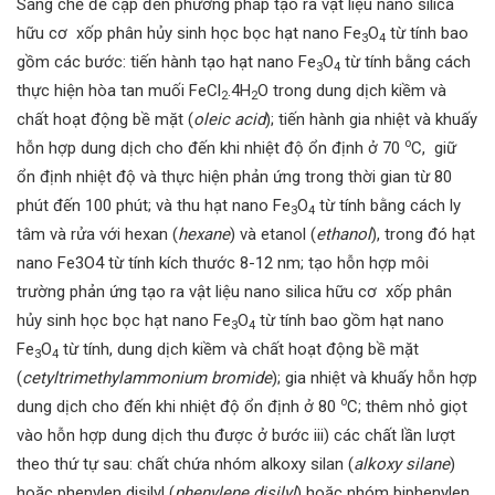
Sáng chế đề cập đến phương pháp tạo ra vật liệu nano silica
hữu cơ xốp phân hủy sinh học bọc hạt nano Fe
O
từ tính bao
3
4
gồm các bước: tiến hành tạo hạt nano Fe
O
từ tính bằng cách
3
4
thực hiện hòa tan muối FeCl
.4H
O trong dung dịch kiềm và
2
2
chất hoạt động bề mặt (
oleic acid
); tiến hành gia nhiệt và khuấy
o
hỗn hợp dung dịch cho đến khi nhiệt độ ổn định ở 70
C, giữ
ổn định nhiệt độ và thực hiện phản ứng trong thời gian từ 80
phút đến 100 phút; và thu hạt nano Fe
O
từ tính bằng cách ly
3
4
tâm và rửa với hexan (
hexane
) và etanol (
ethanol
), trong đó hạt
nano Fe3O4 từ tính kích thước 8-12 nm; tạo hỗn hợp môi
trường phản ứng tạo ra vật liệu nano silica hữu cơ xốp phân
hủy sinh học bọc hạt nano Fe
O
từ tính bao gồm hạt nano
3
4
Fe
O
từ tính, dung dịch kiềm và chất hoạt động bề mặt
3
4
(
cetyltrimethylammonium bromide
); gia nhiệt và khuấy hỗn hợp
o
dung dịch cho đến khi nhiệt độ ổn định ở 80
C; thêm nhỏ giọt
vào hỗn hợp dung dịch thu được ở bước iii) các chất lần lượt
theo thứ tự sau: chất chứa nhóm alkoxy silan (
alkoxy silane
)
hoặc phenylen disilyl (
phenylene disilyl
) hoặc nhóm biphenylen