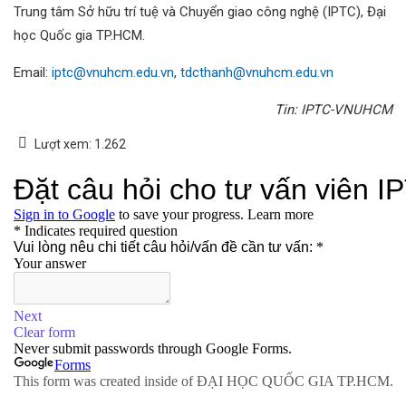
Trung tâm Sở hữu trí tuệ và Chuyển giao công nghệ (IPTC), Đại
học Quốc gia TP.HCM.
Email:
iptc@vnuhcm.edu.vn
,
tdcthanh@vnuhcm.edu.vn
Tin: IPTC-VNUHCM
Lượt xem:
1.262