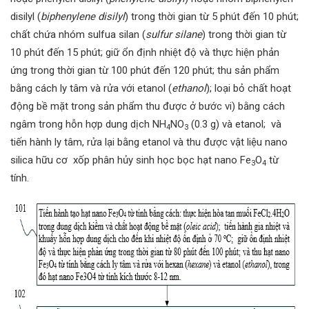
disilyl (
biphenylene disilyl
) trong thời gian từ 5 phút đến 10 phút;
chất chứa nhóm sulfua silan (
sulfur silane
) trong thời gian từ
10 phút đến 15 phút; giữ ổn định nhiệt độ và thực hiện phản
ứng trong thời gian từ 100 phút đến 120 phút; thu sản phẩm
bằng cách ly tâm và rửa với etanol (
ethanol
); loại bỏ chất hoạt
động bề mặt trong sản phẩm thu được ở bước vi) bằng cách
ngâm trong hỗn hợp dung dịch NH
NO
(0.3 g) và etanol; và
4
3
tiến hành ly tâm, rửa lại bằng etanol và thu được vật liệu nano
silica hữu cơ xốp phân hủy sinh học bọc hạt nano Fe
O
từ
3
4
tính.