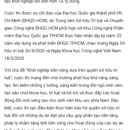
tạo khởi nghiệp lên đến hơn 1,6 tỷ đồng.
Cuộc thi được sự chỉ đạo của Đại học Quốc gia thành phố Hồ
Chí Minh (ĐHQG-HCM), do Trung tâm Sở hữu Trí tuệ và Chuyển
giao Công nghệ ĐHQG-HCM phối hợp với Khu Công nghệ Phần
mềm Đại học Quốc gia TPHCM thực hiện nhân dịp kỷ niệm 25
năm xây dựng và phát triển ĐHQG TPHCM, chào mừng Ngày Sở
hữu trí tuệ 26/4/2020 và Ngày Khoa học Công nghệ Việt Nam
18/5/2020.
Với chủ đề “Khởi nghiệp bền vững dựa trên quyền sở hữu trí
tuệ”, cuộc thi mang đến môi trường phát huy khả năng sáng
tạo, tìm kiếm những ý tưởng, sáng kiến trong đội ngũ sinh viên,
tạo sân chơi khoa học, trí tuệ và bổ ích và thúc đẩy các hoạt
động đổi mới sáng tạo cho sinh viên khu vực phía Nam. Đặc
biệt, cuộc thi tạo điều kiện thực hiện bảo hộ quyền sở hữu trí
tuệ đối với những dự án đạt yêu cầu, góp phần tạo nền tảng
pháp lý nhằm tăng tính bền vững cho hoạt động của các dự án