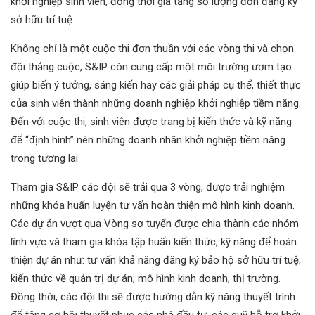
khởi nghiệp sinh viên, đồng thời gia tăng số lượng đơn đăng ký
sở hữu trí tuệ.
Không chỉ là một cuộc thi đơn thuần với các vòng thi và chọn
đội thắng cuộc, S&IP còn cung cấp một môi trường ươm tạo
giúp biến ý tưởng, sáng kiến hay các giải pháp cụ thể, thiết thực
của sinh viên thành những doanh nghiệp khởi nghiệp tiềm năng.
Đến với cuộc thi, sinh viên được trang bị kiến thức và kỹ năng
để “định hình” nên những doanh nhân khởi nghiệp tiềm năng
trong tương lai
Tham gia S&IP các đội sẽ trải qua 3 vòng, được trải nghiệm
những khóa huấn luyện tư vấn hoàn thiện mô hình kinh doanh.
Các dự án vượt qua Vòng sơ tuyển được chia thành các nhóm
lĩnh vực và tham gia khóa tập huấn kiến thức, kỹ năng để hoàn
thiện dự án như: tư vấn khả năng đăng ký bảo hộ sở hữu trí tuệ;
kiến thức về quản trị dự án; mô hình kinh doanh; thị trường.
Đồng thời, các đội thi sẽ được hướng dẫn kỹ năng thuyết trình