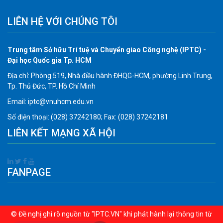
LIÊN HỆ VỚI CHÚNG TÔI
Trung tâm Sở hữu Trí tuệ và Chuyển giao Công nghệ (IPTC) -
Đại học Quốc gia Tp. HCM
Địa chỉ: Phòng 519, Nhà điều hành ĐHQG-HCM, phường Linh Trung,
Tp. Thủ Đức, TP. Hồ Chí Minh
Email: iptc@vnuhcm.edu.vn
Số điện thoại: (028) 37242180; Fax: (028) 37242181
LIÊN KẾT MẠNG XÃ HỘI
FANPAGE
© Đề nghị ghi rõ nguồn từ "IPTC.VN" khi phát hành lại thông tin từ