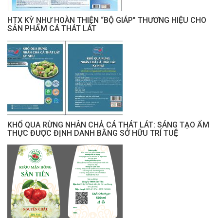
HTX KỲ NHƯ HOÀN THIỆN “BỘ GIÁP” THƯƠNG HIỆU CHO
SẢN PHẨM CÁ THÁT LÁT
KHỔ QUA RỪNG NHÂN CHẢ CÁ THÁT LÁT: SÁNG TẠO ẨM
THỰC ĐƯỢC ĐỊNH DANH BẰNG SỞ HỮU TRÍ TUỆ