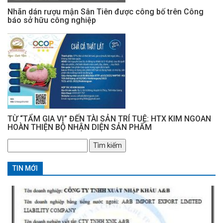
Nhãn dán rượu mận Sân Tiên được công bố trên Công
báo sở hữu công nghiệp
TỪ “TẨM GIA VỊ” ĐẾN TÀI SẢN TRÍ TUỆ: HTX KIM NGOAN
HOÀN THIỆN BỘ NHẬN DIỆN SẢN PHẨM
Tìm
kiếm
cho:
TIN MỚI