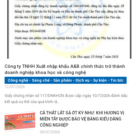
Công ty TNHH Xuất nhập khẩu A&B chính thức trở thành
doanh nghiệp khoa học và công nghệ
Công nghệ - Sáng chế - Sản phẩm
-
Dịch vụ
-
Sự kiện
-
Tin tức
-
12/07/2026
Giấy chứng nhận số 117/DNKHCN được cấp ngày 10/7/2026 đánh dấu
kết quả cụ thể của quá trình rà...
CÁ THÁT LÁT SẢ ỚT KỲ NHƯ: KHI HƯƠNG VỊ
MIỀN TÂY ĐƯỢC BẢO VỆ BẰNG KIỂU DÁNG
CÔNG NGHIỆP
05/07/2026