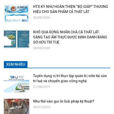
HTX KỲ NHƯ HOÀN THIỆN “BỘ GIÁP” THƯƠNG
HIỆU CHO SẢN PHẨM CÁ THÁT LÁT
30/06/2026
KHỔ QUA RỪNG NHÂN CHẢ CÁ THÁT LÁT:
SÁNG TẠO ẨM THỰC ĐƯỢC ĐỊNH DANH BẰNG
SỞ HỮU TRÍ TUỆ
28/06/2026
XEM NHIỀU
Tuyển dụng vị trí thực tập quản trị viên tài sản
trí tuệ và chuyển giao công nghệ
21/08/2019
Như thế nào gọi là Giải pháp kỹ thuật?
09/07/2019