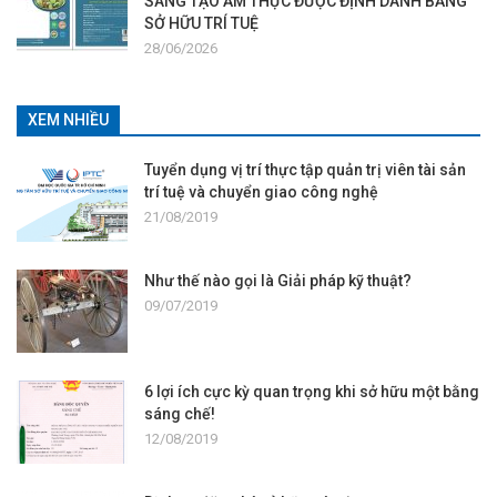
SÁNG TẠO ẨM THỰC ĐƯỢC ĐỊNH DANH BẰNG
SỞ HỮU TRÍ TUỆ
28/06/2026
XEM NHIỀU
Tuyển dụng vị trí thực tập quản trị viên tài sản
trí tuệ và chuyển giao công nghệ
21/08/2019
Như thế nào gọi là Giải pháp kỹ thuật?
09/07/2019
6 lợi ích cực kỳ quan trọng khi sở hữu một bằng
sáng chế!
12/08/2019