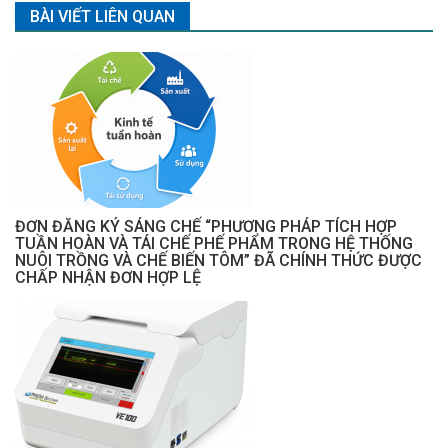
BÀI VIẾT LIÊN QUAN
ĐƠN ĐĂNG KÝ SÁNG CHẾ “PHƯƠNG PHÁP TÍCH HỢP
TUẦN HOÀN VÀ TÁI CHẾ PHẾ PHẨM TRONG HỆ THỐNG
NUÔI TRỒNG VÀ CHẾ BIẾN TÔM” ĐÃ CHÍNH THỨC ĐƯỢC
CHẤP NHẬN ĐƠN HỢP LỆ