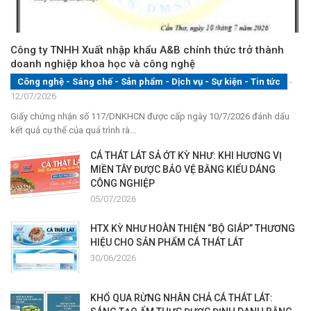
Công ty TNHH Xuất nhập khẩu A&B chính thức trở thành
doanh nghiệp khoa học và công nghệ
Công nghệ - Sáng chế - Sản phẩm
-
Dịch vụ
-
Sự kiện
-
Tin tức
-
12/07/2026
Giấy chứng nhận số 117/DNKHCN được cấp ngày 10/7/2026 đánh dấu
kết quả cụ thể của quá trình rà...
CÁ THÁT LÁT SẢ ỚT KỲ NHƯ: KHI HƯƠNG VỊ
MIỀN TÂY ĐƯỢC BẢO VỆ BẰNG KIỂU DÁNG
CÔNG NGHIỆP
05/07/2026
HTX KỲ NHƯ HOÀN THIỆN “BỘ GIÁP” THƯƠNG
HIỆU CHO SẢN PHẨM CÁ THÁT LÁT
30/06/2026
KHỔ QUA RỪNG NHÂN CHẢ CÁ THÁT LÁT: