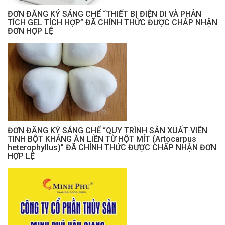
ĐƠN ĐĂNG KÝ SÁNG CHẾ “THIẾT BỊ ĐIỆN DI VÀ PHÂN
TÍCH GEL TÍCH HỢP” ĐÃ CHÍNH THỨC ĐƯỢC CHẤP NHẬN
ĐƠN HỢP LỆ
ĐƠN ĐĂNG KÝ SÁNG CHẾ “QUY TRÌNH SẢN XUẤT VIÊN
TINH BỘT KHÁNG ĂN LIỀN TỪ HỘT MÍT (Artocarpus
heterophyllus)” ĐÃ CHÍNH THỨC ĐƯỢC CHẤP NHẬN ĐƠN
HỢP LỆ