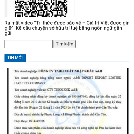
Ra mắt video “Tri thức được bảo vệ – Giá trị Việt được gìn
giữ”: Kể câu chuyện sở hữu trí tuệ bằng ngôn ngữ gần
gũi
Tìm
kiếm
cho:
TIN MỚI