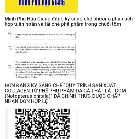
Minh Phú Hậu Giang đăng ký sáng chế phương pháp tích
hợp tuần hoàn và tái chế phế phẩm trong chuỗi tôm
ĐƠN ĐĂNG KÝ SÁNG CHẾ “QUY TRÌNH SẢN XUẤT
COLLAGEN TỪ PHẾ PHỤ PHẨM DA CÁ THÁT LÁT CÒM
(Notopterus chitala)” ĐÃ CHÍNH THỨC ĐƯỢC CHẤP
NHẬN ĐƠN HỢP LỆ