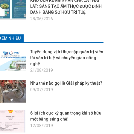
KHỔ QUA RỪNG NHÂN CHẢ CÁ THÁT
LÁT: SÁNG TẠO ẨM THỰC ĐƯỢC ĐỊNH
DANH BẰNG SỞ HỮU TRÍ TUỆ
28/06/2026
XEM NHIỀU
Tuyển dụng vị trí thực tập quản trị viên
tài sản trí tuệ và chuyển giao công
nghệ
21/08/2019
Như thế nào gọi là Giải pháp kỹ thuật?
09/07/2019
6 lợi ích cực kỳ quan trọng khi sở hữu
một bằng sáng chế!
12/08/2019