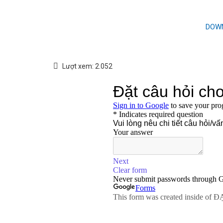
DOW
Lượt xem:
2.052