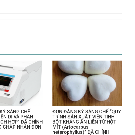
KÝ SÁNG CHẾ
ĐƠN ĐĂNG KÝ SÁNG CHẾ “QUY
ĐIỆN DI VÀ PHÂN
TRÌNH SẢN XUẤT VIÊN TINH
ÍCH HỢP” ĐÃ CHÍNH
BỘT KHÁNG ĂN LIỀN TỪ HỘT
C CHẤP NHẬN ĐƠN
MÍT (Artocarpus
heterophyllus)” ĐÃ CHÍNH