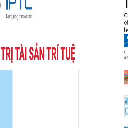
C
c
h
-
Gi
đá