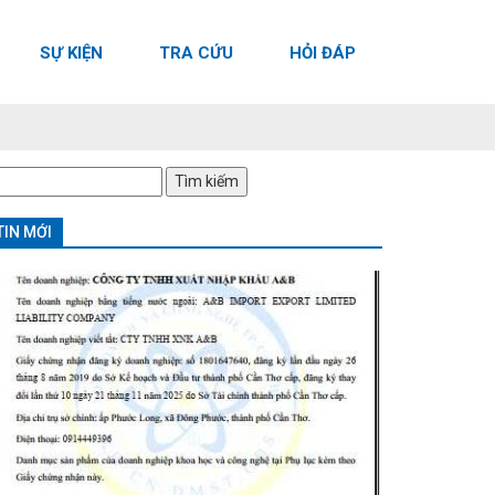
SỰ KIỆN
TRA CỨU
HỎI ĐÁP
ìm
iếm
o:
TIN MỚI