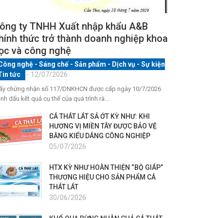
ông ty TNHH Xuất nhập khẩu A&B
hính thức trở thành doanh nghiệp khoa
ọc và công nghệ
Công nghệ - Sáng chế - Sản phẩm
-
Dịch vụ
-
Sự kiện
Tin tức
- 12/07/2026
ấy chứng nhận số 117/DNKHCN được cấp ngày 10/7/2026
nh dấu kết quả cụ thể của quá trình rà...
CÁ THÁT LÁT SẢ ỚT KỲ NHƯ: KHI
HƯƠNG VỊ MIỀN TÂY ĐƯỢC BẢO VỆ
BẰNG KIỂU DÁNG CÔNG NGHIỆP
05/07/2026
HTX KỲ NHƯ HOÀN THIỆN “BỘ GIÁP”
THƯƠNG HIỆU CHO SẢN PHẨM CÁ
THÁT LÁT
30/06/2026