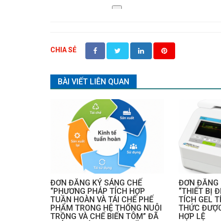
CHIA SẺ
BÀI VIẾT LIÊN QUAN
ĐƠN ĐĂNG KÝ SÁNG CHẾ
ĐƠN ĐĂNG 
“PHƯƠNG PHÁP TÍCH HỢP
“THIẾT BỊ 
TUẦN HOÀN VÀ TÁI CHẾ PHẾ
TÍCH GEL T
PHẨM TRONG HỆ THỐNG NUÔI
THỨC ĐƯỢ
TRỒNG VÀ CHẾ BIẾN TÔM” ĐÃ
HỢP LỆ