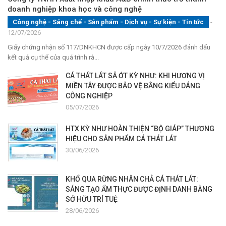
doanh nghiệp khoa học và công nghệ
Công nghệ - Sáng chế - Sản phẩm
-
Dịch vụ
-
Sự kiện
-
Tin tức
-
12/07/2026
Giấy chứng nhận số 117/DNKHCN được cấp ngày 10/7/2026 đánh dấu
kết quả cụ thể của quá trình rà...
CÁ THÁT LÁT SẢ ỚT KỲ NHƯ: KHI HƯƠNG VỊ
MIỀN TÂY ĐƯỢC BẢO VỆ BẰNG KIỂU DÁNG
CÔNG NGHIỆP
05/07/2026
HTX KỲ NHƯ HOÀN THIỆN “BỘ GIÁP” THƯƠNG
HIỆU CHO SẢN PHẨM CÁ THÁT LÁT
30/06/2026
KHỔ QUA RỪNG NHÂN CHẢ CÁ THÁT LÁT:
SÁNG TẠO ẨM THỰC ĐƯỢC ĐỊNH DANH BẰNG
SỞ HỮU TRÍ TUỆ
28/06/2026