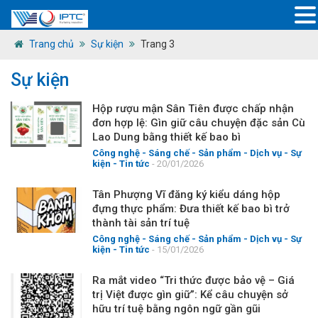
Trang chủ
Sự kiện
Trang 3
Sự kiện
Hộp rượu mận Sân Tiên được chấp nhận
đơn hợp lệ: Gìn giữ câu chuyện đặc sản Cù
Lao Dung bằng thiết kế bao bì
Công nghệ - Sáng chế - Sản phẩm
-
Dịch vụ
-
Sự
kiện
-
Tin tức
- 20/01/2026
Tân Phượng Vĩ đăng ký kiểu dáng hộp
đựng thực phẩm: Đưa thiết kế bao bì trở
thành tài sản trí tuệ
Công nghệ - Sáng chế - Sản phẩm
-
Dịch vụ
-
Sự
kiện
-
Tin tức
- 15/01/2026
Ra mắt video “Tri thức được bảo vệ – Giá
trị Việt được gìn giữ”: Kể câu chuyện sở
hữu trí tuệ bằng ngôn ngữ gần gũi