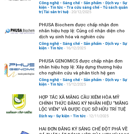
Công nghệ - Sáng chế - Sản phẩm
-
Dịch vụ
-
Sự
kiện
-
Tin tức
-
Tra cứu sáng chế
-
Tủ sách quản
trị Tài sản trí tuệ
- 20/12/2025
PHUSA Biochem được chấp nhận đơn
nhãn hiệu hợp lệ: Củng cố nhận diện cho
dịch vụ sinh hóa và nghiên cứu
Công nghệ - Sáng chế - Sản phẩm
-
Dịch vụ
-
Sự
kiện
-
Tin tức
- 16/12/2025
PHUSA GENOMICS được chấp nhận đơn
nhãn hiệu hợp lệ: Xây dựng thương hiệu
cho nghiên cứu và phân tích hệ gen
Công nghệ - Sáng chế - Sản phẩm
-
Dịch vụ
-
Sự
kiện
-
Tin tức
- 15/12/2025
HỢP TÁC XÃ MĂNG CẦU XIÊM HÒA MỸ
CHÍNH THỨC ĐĂNG KÝ NHÃN HIỆU “MÃNG
LỘC VIÊN” VÀ ĐƯỢC CỤC SỞ HỮU TRÍ TUỆ
CHẤP NHẬN ĐƠN HỢP LỆ
Dịch vụ
-
Sự kiện
-
Tin tức
- 12/11/2025
HAI ĐƠN ĐĂNG KÝ SÁNG CHẾ ĐỘT PHÁ VỀ