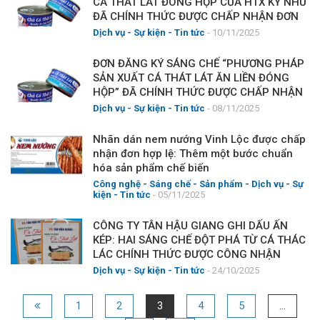
CÁ THÁT LÁT ĐÓNG HỘP CỦA HTX KỲ NHƯ
ĐÃ CHÍNH THỨC ĐƯỢC CHẤP NHẬN ĐƠN
HỢP LỆ
Dịch vụ
-
Sự kiện
-
Tin tức
- 10/11/2025
ĐƠN ĐĂNG KÝ SÁNG CHẾ “PHƯƠNG PHÁP
SẢN XUẤT CÁ THÁT LÁT ĂN LIỀN ĐÓNG
HỘP” ĐÃ CHÍNH THỨC ĐƯỢC CHẤP NHẬN
ĐƠN HỢP LỆ
Dịch vụ
-
Sự kiện
-
Tin tức
- 08/11/2025
Nhãn dán nem nướng Vinh Lộc được chấp
nhận đơn hợp lệ: Thêm một bước chuẩn
hóa sản phẩm chế biến
Công nghệ - Sáng chế - Sản phẩm
-
Dịch vụ
-
Sự
kiện
-
Tin tức
- 05/11/2025
CÔNG TY TÂN HẬU GIANG GHI DẤU ẤN
KÉP: HAI SÁNG CHẾ ĐỘT PHÁ TỪ CÁ THÁC
LÁC CHÍNH THỨC ĐƯỢC CÔNG NHẬN
Dịch vụ
-
Sự kiện
-
Tin tức
- 24/10/2025
1
2
3
4
5
…