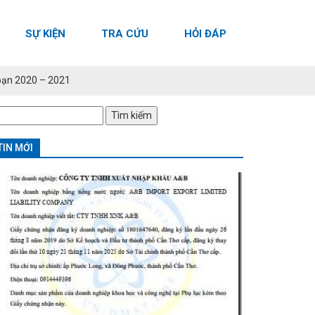
SỰ KIỆN
TRA CỨU
HỎI ĐÁP
 đoạn 2020 – 2021
ìm
iếm
o:
TIN MỚI