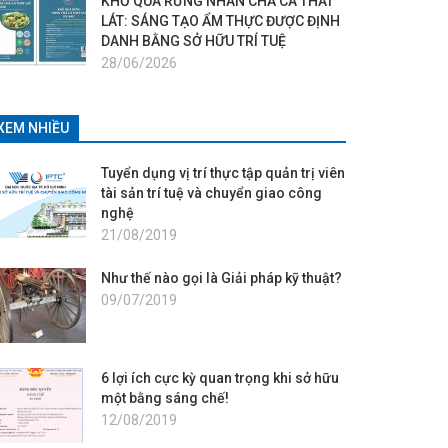
KHỔ QUA RỪNG NHÂN CHẢ CÁ THÁT
LÁT: SÁNG TẠO ẨM THỰC ĐƯỢC ĐỊNH
DANH BẰNG SỞ HỮU TRÍ TUỆ
28/06/2026
XEM NHIỀU
Tuyển dụng vị trí thực tập quản trị viên
tài sản trí tuệ và chuyển giao công
nghệ
21/08/2019
Như thế nào gọi là Giải pháp kỹ thuật?
09/07/2019
6 lợi ích cực kỳ quan trọng khi sở hữu
một bằng sáng chế!
12/08/2019