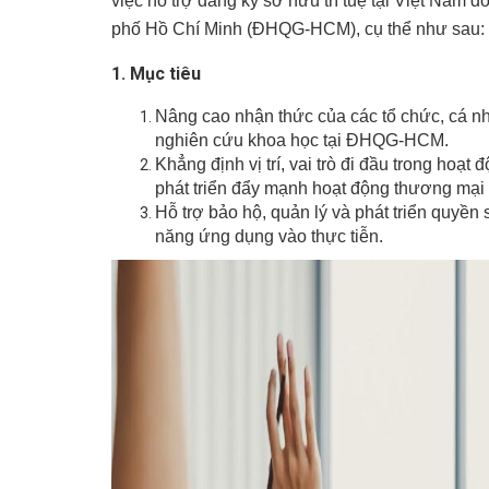
việc hỗ trợ đăng ký sở hữu trí tuệ tại Việt Nam 
phố Hồ Chí Minh (ĐHQG-HCM), cụ thể như sau:
1. Mục tiêu
Nâng cao nhận thức của các tổ chức, cá nh
nghiên cứu khoa học tại ĐHQG-HCM.
Khẳng định vị trí, vai trò đi đầu trong ho
phát triển đẩy mạnh hoạt động thương m
Hỗ trợ bảo hộ, quản lý và phát triển quyền 
năng ứng dụng vào thực tiễn.