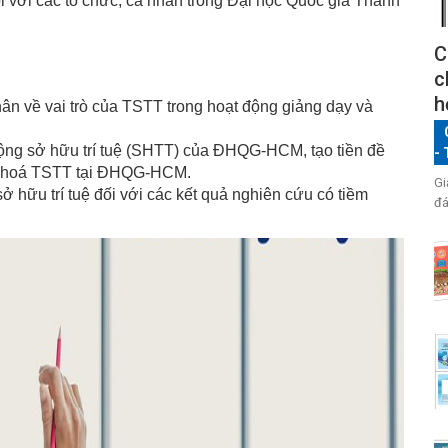
đối với các tổ chức, cá nhân trong Đại học Quốc gia Thành
C
c
h
ân về vai trò của TSTT trong hoạt động giảng dạy và
ạt động sở hữu trí tuệ (SHTT) của ĐHQG-HCM, tạo tiền đề
-
ại hoá TSTT tại ĐHQG-HCM.
Gi
sở hữu trí tuệ đối với các kết quả nghiên cứu có tiềm
đá