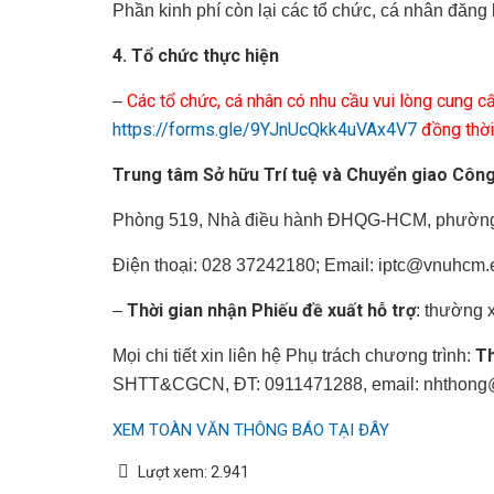
Phần kinh phí còn lại các tổ chức, cá nhân đăng 
4. Tổ chức thực hiện
Các tổ chức, cá nhân có nhu cầu vui lòng cung cấ
–
https://forms.gle/9YJnUcQkk4uVAx4V7
đồng thời 
Trung tâm Sở hữu Trí tuệ và Chuyển giao C
Phòng 519, Nhà điều hành ĐHQG-HCM, phường 
Điện thoại: 028 37242180; Email: iptc@vnuhcm.
Thời gian nhận Phiếu đề xuất hỗ trợ
–
: thường 
Th
Mọi chi tiết xin liên hệ Phụ trách chương trình:
SHTT&CGCN, ĐT: 0911471288, email: nhthong
XEM TOÀN VĂN THÔNG BÁO TẠI ĐÂY
Lượt xem:
2.941