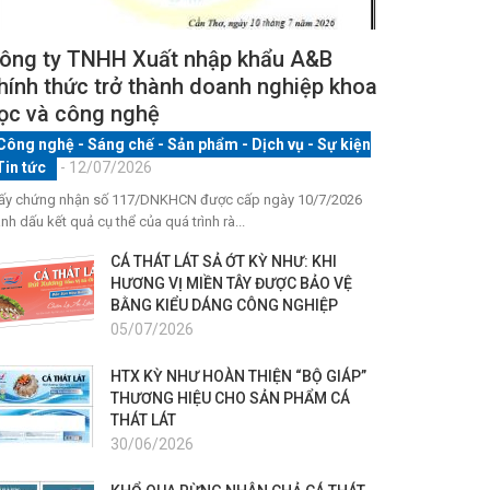
ông ty TNHH Xuất nhập khẩu A&B
hính thức trở thành doanh nghiệp khoa
ọc và công nghệ
Công nghệ - Sáng chế - Sản phẩm
-
Dịch vụ
-
Sự kiện
Tin tức
- 12/07/2026
ấy chứng nhận số 117/DNKHCN được cấp ngày 10/7/2026
nh dấu kết quả cụ thể của quá trình rà...
CÁ THÁT LÁT SẢ ỚT KỲ NHƯ: KHI
HƯƠNG VỊ MIỀN TÂY ĐƯỢC BẢO VỆ
BẰNG KIỂU DÁNG CÔNG NGHIỆP
05/07/2026
HTX KỲ NHƯ HOÀN THIỆN “BỘ GIÁP”
THƯƠNG HIỆU CHO SẢN PHẨM CÁ
THÁT LÁT
30/06/2026