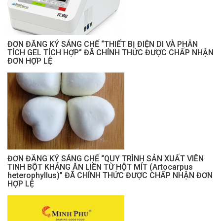
ĐƠN ĐĂNG KÝ SÁNG CHẾ “THIẾT BỊ ĐIỆN DI VÀ PHÂN
TÍCH GEL TÍCH HỢP” ĐÃ CHÍNH THỨC ĐƯỢC CHẤP NHẬN
ĐƠN HỢP LỆ
ĐƠN ĐĂNG KÝ SÁNG CHẾ “QUY TRÌNH SẢN XUẤT VIÊN
TINH BỘT KHÁNG ĂN LIỀN TỪ HỘT MÍT (Artocarpus
heterophyllus)” ĐÃ CHÍNH THỨC ĐƯỢC CHẤP NHẬN ĐƠN
HỢP LỆ