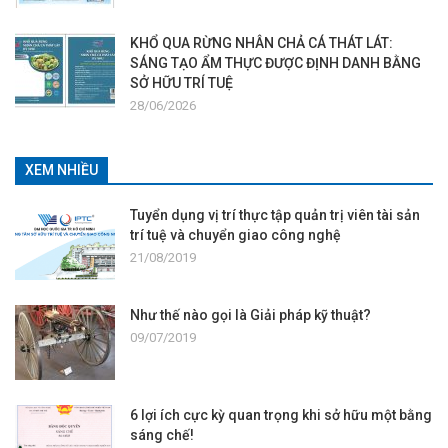
KHỔ QUA RỪNG NHÂN CHẢ CÁ THÁT LÁT:
SÁNG TẠO ẨM THỰC ĐƯỢC ĐỊNH DANH BẰNG
SỞ HỮU TRÍ TUỆ
28/06/2026
XEM NHIỀU
Tuyển dụng vị trí thực tập quản trị viên tài sản
trí tuệ và chuyển giao công nghệ
21/08/2019
Như thế nào gọi là Giải pháp kỹ thuật?
09/07/2019
6 lợi ích cực kỳ quan trọng khi sở hữu một bằng
sáng chế!