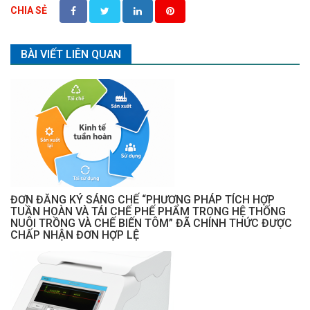
CHIA SẺ
BÀI VIẾT LIÊN QUAN
ĐƠN ĐĂNG KÝ SÁNG CHẾ “PHƯƠNG PHÁP TÍCH HỢP
TUẦN HOÀN VÀ TÁI CHẾ PHẾ PHẨM TRONG HỆ THỐNG
NUÔI TRỒNG VÀ CHẾ BIẾN TÔM” ĐÃ CHÍNH THỨC ĐƯỢC
CHẤP NHẬN ĐƠN HỢP LỆ