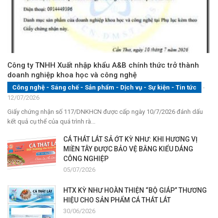
Công ty TNHH Xuất nhập khẩu A&B chính thức trở thành
doanh nghiệp khoa học và công nghệ
Công nghệ - Sáng chế - Sản phẩm
-
Dịch vụ
-
Sự kiện
-
Tin tức
-
12/07/2026
Giấy chứng nhận số 117/DNKHCN được cấp ngày 10/7/2026 đánh dấu
kết quả cụ thể của quá trình rà...
CÁ THÁT LÁT SẢ ỚT KỲ NHƯ: KHI HƯƠNG VỊ
MIỀN TÂY ĐƯỢC BẢO VỆ BẰNG KIỂU DÁNG
CÔNG NGHIỆP
05/07/2026
HTX KỲ NHƯ HOÀN THIỆN “BỘ GIÁP” THƯƠNG
HIỆU CHO SẢN PHẨM CÁ THÁT LÁT
30/06/2026