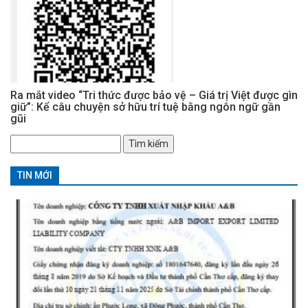
Ra mắt video “Tri thức được bảo vệ – Giá trị Việt được gìn
giữ”: Kể câu chuyện sở hữu trí tuệ bằng ngôn ngữ gần
gũi
Tìm
kiếm
cho:
TIN MỚI