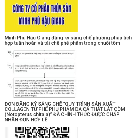
Minh Phú Hậu Giang đăng ký sáng chế phương pháp tích
hợp tuần hoàn và tái chế phế phẩm trong chuỗi tôm
ĐƠN ĐĂNG KÝ SÁNG CHẾ “QUY TRÌNH SẢN XUẤT
COLLAGEN TỪ PHẾ PHỤ PHẨM DA CÁ THÁT LÁT CÒM
(Notopterus chitala)” ĐÃ CHÍNH THỨC ĐƯỢC CHẤP
NHẬN ĐƠN HỢP LỆ