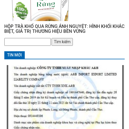
HỘP TRÀ KHỔ QUA RỪNG ÁNH NGUYỆT: HÌNH KHỐI KHÁC
BIỆT, GIÁ TRỊ THƯƠNG HIỆU BỀN VỮNG
Tìm
kiếm
cho:
TIN MỚI