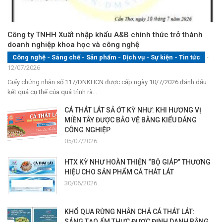
Công ty TNHH Xuất nhập khẩu A&B chính thức trở thành
doanh nghiệp khoa học và công nghệ
Công nghệ - Sáng chế - Sản phẩm
-
Dịch vụ
-
Sự kiện
-
Tin tức
-
12/07/2026
Giấy chứng nhận số 117/DNKHCN được cấp ngày 10/7/2026 đánh dấu
kết quả cụ thể của quá trình rà...
CÁ THÁT LÁT SẢ ỚT KỲ NHƯ: KHI HƯƠNG VỊ
MIỀN TÂY ĐƯỢC BẢO VỆ BẰNG KIỂU DÁNG
CÔNG NGHIỆP
05/07/2026
HTX KỲ NHƯ HOÀN THIỆN “BỘ GIÁP” THƯƠNG
HIỆU CHO SẢN PHẨM CÁ THÁT LÁT
30/06/2026
KHỔ QUA RỪNG NHÂN CHẢ CÁ THÁT LÁT:
SÁNG TẠO ẨM THỰC ĐƯỢC ĐỊNH DANH BẰNG