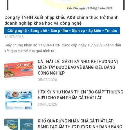
Công ty TNHH Xuất nhập khẩu A&B chính thức trở thành
doanh nghiệp khoa học và công nghệ
Công nghệ - Sáng chế - Sản phẩm
-
Dịch vụ
-
Sự kiện
-
Tin tức
-
12/07/2026
Giấy chứng nhận số 117/DNKHCN được cấp ngày 10/7/2026 đánh dấu
kết quả cụ thể của quá trình rà...
CÁ THÁT LÁT SẢ ỚT KỲ NHƯ: KHI HƯƠNG VỊ
MIỀN TÂY ĐƯỢC BẢO VỆ BẰNG KIỂU DÁNG
CÔNG NGHIỆP
05/07/2026
HTX KỲ NHƯ HOÀN THIỆN “BỘ GIÁP” THƯƠNG
HIỆU CHO SẢN PHẨM CÁ THÁT LÁT
30/06/2026
KHỔ QUA RỪNG NHÂN CHẢ CÁ THÁT LÁT:
SÁNG TẠO ẨM THỰC ĐƯỢC ĐỊNH DANH BẰNG