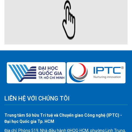
LIÊN HỆ VỚI CHÚNG TÔI
Trung tâm Sở hữu Trí tuệ và Chuyển giao Công nghệ (IPTC) -
Đại học Quốc gia Tp. HCM
Địa chỉ: Phòng 519, Nhà điều hành ĐHQG-HCM, phường Linh Trung,