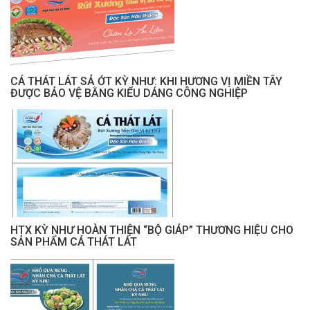
CÁ THÁT LÁT SẢ ỚT KỲ NHƯ: KHI HƯƠNG VỊ MIỀN TÂY
ĐƯỢC BẢO VỆ BẰNG KIỂU DÁNG CÔNG NGHIỆP
HTX KỲ NHƯ HOÀN THIỆN “BỘ GIÁP” THƯƠNG HIỆU CHO
SẢN PHẨM CÁ THÁT LÁT