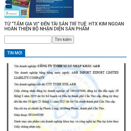
TỪ “TẨM GIA VỊ” ĐẾN TÀI SẢN TRÍ TUỆ: HTX KIM NGOAN
HOÀN THIỆN BỘ NHẬN DIỆN SẢN PHẨM
Tìm
kiếm
cho:
TIN MỚI